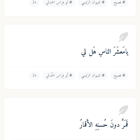
فصيح
الديوان الرئيسي
أبو فِراس الحَمَداني
+2
مَعشَرَ الناسِ هَل لي
فصيح
الديوان الرئيسي
أبو فِراس الحَمَداني
+2
َرٌ دونَ حُسنِهِ الأَقمارُ