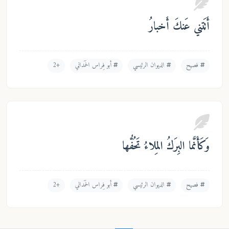
َتني عَنكَ أَخبارُ
فصيح
الديوان الرئيسي
أبو فِراس الحَمَداني
+2
َأَنَّما البِرَكُ المِلاءُ تَحُفُّها
فصيح
الديوان الرئيسي
أبو فِراس الحَمَداني
+2