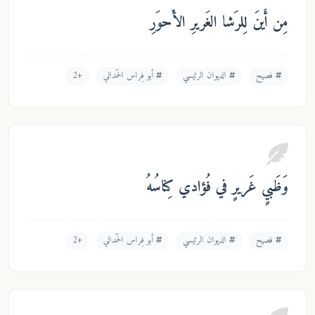
 أَينَ لِلرَشا الغَريرِ الأَحوَرِ
فصيح
الديوان الرئيسي
أبو فِراس الحَمَداني
+2
ظَبيٍ غَريرٍ في فُؤادي كِناسُهُ
فصيح
الديوان الرئيسي
أبو فِراس الحَمَداني
+2