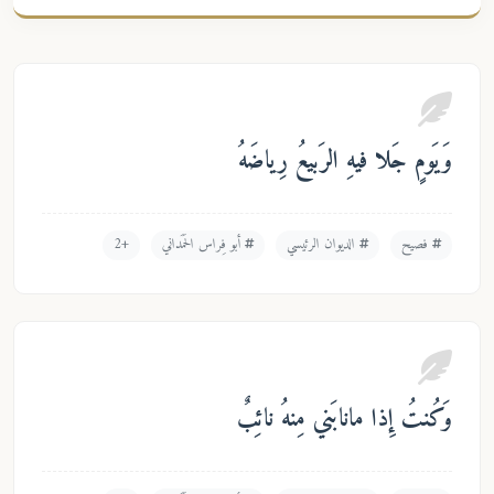
َومٍ جَلا فيهِ الرَبيعُ رِياضَهُ
فصيح
الديوان الرئيسي
أبو فِراس الحَمَداني
+2
ُنتُ إِذا مانابَني مِنهُ نائِبٌ