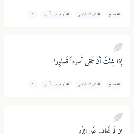
فصيح
الديوان الرئيسي
أبو فِراس الحَمَداني
+2
ذا شِئتَ أَن تَلقى أُسوداً قَساوِرا
فصيح
الديوان الرئيسي
أبو فِراس الحَمَداني
+2
 لَم تُجافِ عَنِ الذُنو