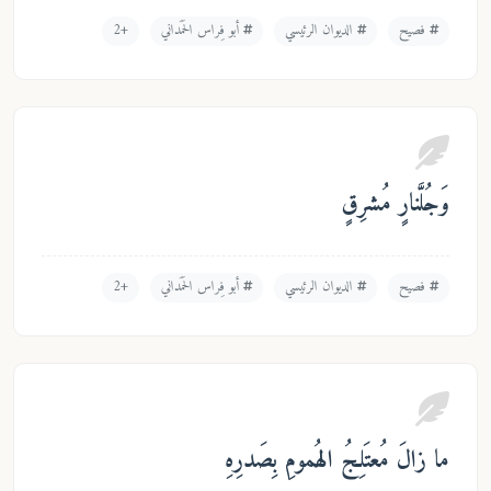
فصيح
الديوان الرئيسي
أبو فِراس الحَمَداني
+2
ُلَّنارٍ مُشرِقٍ
فصيح
الديوان الرئيسي
أبو فِراس الحَمَداني
+2
زالَ مُعتَلِجُ الهُمومِ بِصَدرِهِ