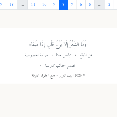
›
19
18
...
11
10
9
8
7
6
5
...
«وَمَا الشِّعْرُ إِلَّا بَوْحُ قَلْبٍ إِذَا صَفَا»
عن الموقع
•
تواصل معنا
•
سياسة الخصوصية
تصميم حقائب تدريبية
•
© 2026 البيت العربي - جميع الحقوق محفوظة