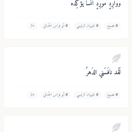
ارِدٍ مورِدٍ أُنساً يُؤَكِّدُهُ
فصيح
الديوان الرئيسي
أبو فِراس الحَمَداني
+2
َد نافَسَني الدَهرُ
فصيح
الديوان الرئيسي
أبو فِراس الحَمَداني
+2