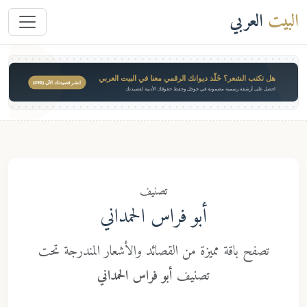
العربي
ل تكتب الشعر؟ خَلّد ديوانك الرقمي معنا في البيت العربي
انشر قصيدتك الآن ($49)
صل على أرشفة رسمية مضمونة في جوجل وحفظ حقوقك الأدبية لقصيدتك
تصنيف
أبو فراس الحمداني
تصفح باقة مميزة من القصائد والأشعار المندرجة تحت
تصنيف
أبو فراس الحمداني