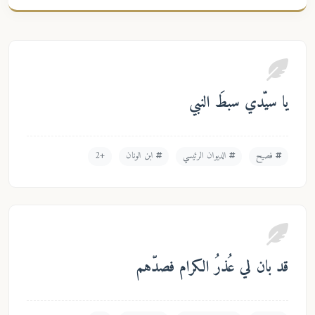
يا سيّدي سبطَ النبي
فصيح
الديوان الرئيسي
ابن الونان
+2
قد بان لي عُذرُ الكرام فصدّهم