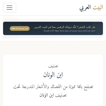
البيت
العربي
هل تكتب الشعر؟ خَلّد ديوانك الرقمي معنا في البيت العربي
انشر قصيدتك الآن ($49)
احصل على أرشفة رسمية مضمونة في جوجل وحفظ حقوقك الأدبية لقصيدتك
تصنيف
ابن الونان
تصفح باقة مميزة من القصائد والأشعار المندرجة تحت
تصنيف
ابن الونان