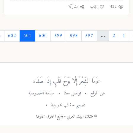
422
إعجاب
مشاركة
›
602
601
600
599
598
597
...
2
1
«وَمَا الشِّعْرُ إِلَّا بَوْحُ قَلْبٍ إِذَا صَفَا»
عن الموقع
•
تواصل معنا
•
سياسة الخصوصية
تصميم حقائب تدريبية
•
© 2026 البيت العربي - جميع الحقوق محفوظة