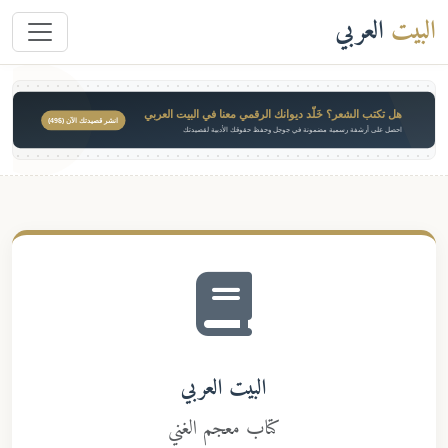
لبيت
العربي
هل تكتب الشعر؟ خَلّد ديوانك الرقمي معنا في البيت العربي
انشر قصيدتك الآن ($49)
احصل على أرشفة رسمية مضمونة في جوجل وحفظ حقوقك الأدبية لقصيدتك
البيت العربي
كتاب معجم الغني