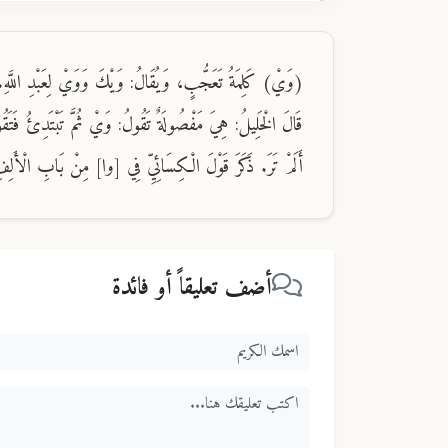
(وَيْ) كَلِمَةُ تَعَجُّبٍ، وَيُقَالُ: وَيْكَ وَوَيْ لِعَبْدِ اللَّهِ. وَ
قَالَ الْخَلِيلُ: هِيَ مَفْصُولَةٌ تَقُولُ: وَيْ ثُمَّ تَبْتَدِئُ فَتَقُو
أَلَمْ تَرَ. ذَكَرَ قَوْلَ الْكِسَائِيِّ فِي [وا] مِنْ بَابِ الْأَلِفِ ال
أضف تعليقاً أو فائدة