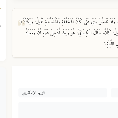
ك
قَدْ تَدْخُلُ وَيْ عَلَى كَأَنَّ الْمُخَفَّفَةِ وَالْمُشَدَّدَةِ تَقُولُ: وَيْكَأَنَّ،
ا
لُ: كَأَنَّ. وَقَالَ الْكِسَائِيُّ: هُوَ وَيْكَ أُدْخِلَ عَلَيْهِ أَنَّ وَمَعْنَاهُ
لَّيِّنَةِ."