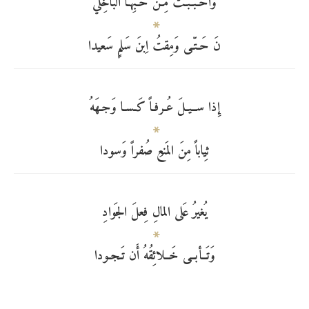
وَأَحـبَـبـتُ مِـن حُـبِّهـا الباخِلي
نَ حَـتّـى وَمِقتُ اِبنَ سَلمٍ سَعيدا
إِذا ســيـلَ عُـرفـاً كَـسـا وَجـهَهُ
ثِياباً مِنَ المَنعِ صُفراً وَسودا
يُغيرُ عَلى المالِ فِعلَ الجَوادِ
وَتَــأبــى خَــلائِقُهُ أَن تَـجـودا