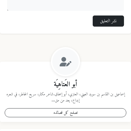
نشر التعليق
أبو العَتاهِيَة
إسماعيل بن القاسم بن سويد العيني، العنزي، أبو إسحاق.شاعر مكثر، سريع الخاطر، في شعره
إبداع، يعد من مق...
تصفح كل قصائده