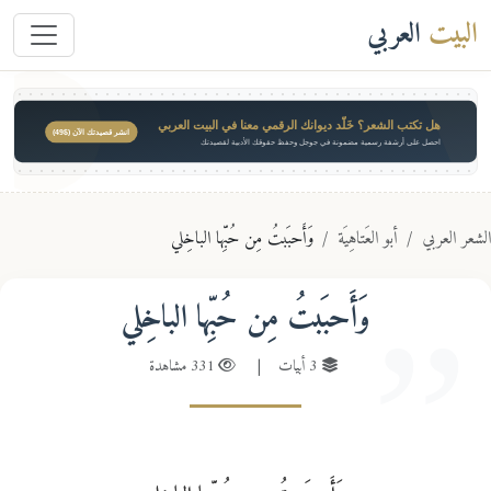
البيت
العربي
هل تكتب الشعر؟ خَلّد ديوانك الرقمي معنا في البيت العربي
انشر قصيدتك الآن ($49)
احصل على أرشفة رسمية مضمونة في جوجل وحفظ حقوقك الأدبية لقصيدتك
عر العربي
أبو العَتاهِيَة
وَأَحبَبتُ مِن حُبِّها الباخِلي
وَأَحبَبتُ مِن حُبِّها الباخِلي
3 أبيات
|
331 مشاهدة