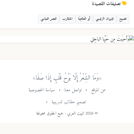
تصنيفات القصيدة
فصيح
الديوان الرئيسي
أبو العَتاهِيَة
المتقارب
العصر العباسي
«وَمَا الشِّعْرُ إِلَّا بَوْحُ قَلْبٍ إِذَا صَفَا»
عن الموقع
•
تواصل معنا
•
سياسة الخصوصية
تصميم حقائب تدريبية
•
© 2026 البيت العربي - جميع الحقوق محفوظة