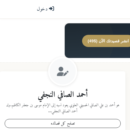
دخول
انشر قصيدتك الآن ($49)
أحمد الصافي النجفي
هو أحمد بن علي الصافي الحسيني العلوي يعود نسبه إلى الإمام موسى بن جعفر الكاظم.ولد
أحمد الصافي النجفي...
تصفح كل قصائده