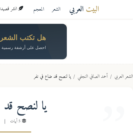
البيت
العربي
الشعر
المعجم
انشر قصيدتك 
هل تكتب الشعر؟ 
احصل على أرشفة رسمية م
الشعر العربي
أحمد الصافي النجفي
يا لنصح قد ضاع في نفر
يا لنصح قد 
5 أبيات
|