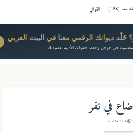
معنا ($49)
القوافي
خَلّد ديوانك الرقمي معنا في البيت العربي
ضمونة في جوجل وحفظ حقوقك الأدبية لقصيدتك
ضاع في نفر
320 مشاهدة