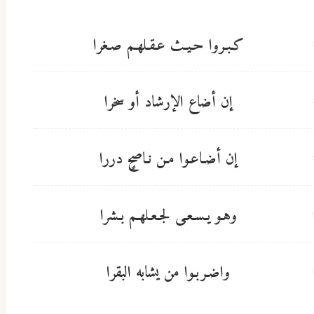
كـبـروا حـيـث عـقـلهـم صـغرا
إن أضاع الإرشاد أو سخرا
إن أضـاعـوا مـن نـاصحٍ دررا
وهـو يـسـعـى لجـعـلهـم بـشرا
واضـربـوا من يشابه البقرا