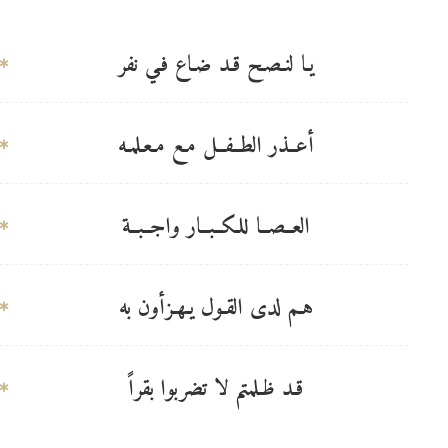
يـا لنـصـح قـد ضـاع فـي نفر
أعــذر الطــفــل مـع مـعـلمـه
العــصــا للكــبــار واجــبــة
هـم لدى القـول يـهـزأون به
قـد ظـلمتم لا تضربوا بقراً