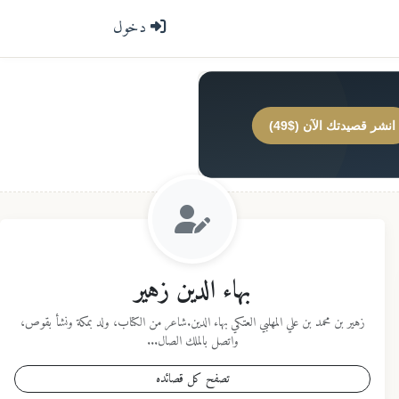
دخول
انشر قصيدتك الآن ($49)
بهاء الدين زهير
زهير بن محمد بن علي المهلبي العتكي بهاء الدين.شاعر من الكتاب، ولد بمكة ونشأ بقوص،
واتصل بالملك الصال...
تصفح كل قصائده