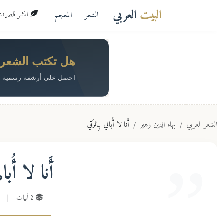
البيت
العربي
الشعر
المعجم
انشر قصيدتك 
هل تكتب الشعر؟ 
احصل على أرشفة رسمية م
الشعر العربي
بهاء الدين زهير
أَنا لا أُبالي بِالرَقي
أَنا لا أُبا
2 أبيات
|