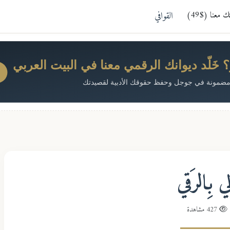
معنا ($49)
القوافي
خَلّد ديوانك الرقمي معنا في البيت العربي
ضمونة في جوجل وحفظ حقوقك الأدبية لقصيدتك
لي بِالرَقي
427 مشاهدة