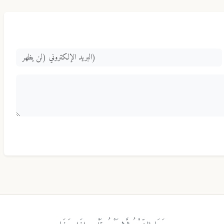
«وَمَا الشِّعْرُ إِلَّا بَوْحُ قَلْبٍ إِذَا صَفَا»