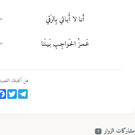
أَنـا لا أُبـالي بِالرَقي
غَـمـزُ الحَـواجِـبِ بَـيـنَنا
هل أعجبتك القصيد
ook
Twitter
Telegram
مشاركات الزوار
0