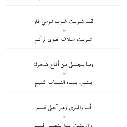
لقــد شــربــت شــرب نــومـي فـلو
شــربــت ســلاف الهــوى لم أنــم
ومــا يــجــتــلى مـن أقـاح ضـحـوك
يــشــب بــمــاء الشــبــاب الشـبـم
أمــا والهــوى وهـو أحـلى قـسـم
وإن بــنــت عـنـه بـنـفـسـي قـسـم