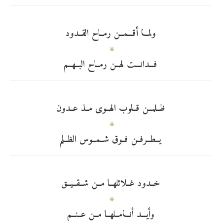
ولمـــا أقـــمــن رمــاح القــدود
فـــدانـــت لهــن رمــاح البــهــم
ظــلمــن قــلوب الهــوى مــذ عــدون
يــطــرفــن فــوق شــمــوس الظــلم
خــدود غــلائلهــا مــن شــقــيــق
وأيـــد أنـــامــلهــا مــن عــنــم