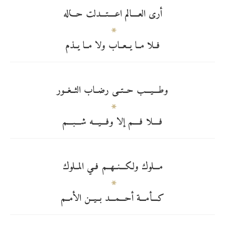
أرى العــــالم اعــــتـــدلت حـــاله
فــلا مــا يــعــاب ولا مــا يــذم
وطـــيـــب حــتــى رضــاب الثــغــور
فــــلا فــــم إلا وفـــيـــه شـــبـــم
مـــلوك ولكـــنــهــم فــي المــلوك
كـــأمـــة أحـــمـــد بــيــن الأمــم