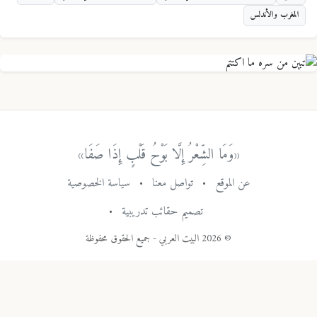
المغرب والأندلس
«وَمَا الشِّعْرُ إِلَّا بَوْحُ قَلْبٍ إِذَا صَفَا»
عن الموقع
•
تواصل معنا
•
سياسة الخصوصية
تصميم حقائب تدريبية
•
© 2026 البيت العربي - جميع الحقوق محفوظة