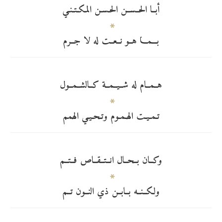
أبــا الحــســن الحـسـن المـكـتـنـي
بـــمـــا هــو نــعــت له لا جــرم
هــمــام له شــيــمــة كــالشــمــول
تـمـيـت الهـمـوم وتـحـيـي الهمم
وكــان بــحــال انــتــقــاص فــتــم
ولكــنــه بــابــن ذي النــون تــم