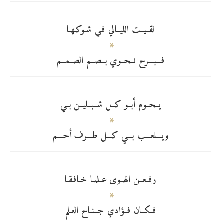
لقــيــت الليــالي فـي شـوكـهـا
فـــبـــرح نــحــوي بــصــم الصــمــم
يــحــوم أبــو كــل شــبــليــن بــي
ويـــلعـــب بـــي كـــل طـــرف أحـــم
رفــعــن الهــوى عــلمـا خـافـقـا
فــكــان فــؤادي جــنـاح العـلم