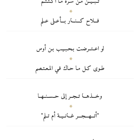
تــبــيــن مـن سـره مـا اكـتـتـم
فـــلاح كـــنـــار بـــأعــلى عــلم
لو اعــتــرضـت بـحـبـيـب بـن أوس
طـوى كـل مـا حـاك فـي المـعـتـصم
وخـــذهـــا تــجــر إلى حــســنــهــا
"أتـــهـــجـــر غـــانــيــة أم تــلم"