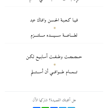
فـيـا كـعـبـة الحـسـن وافـاك عبد
لطــــاعــــة ســــيــــده مــــلتــــزم
حــجــجــت وطــفــت أسـابـيـع لكـن
تـــمـــام طـــوافـــي أن أســـتـــلم
هل أعجبتك القصيدة؟ شاركها الآن