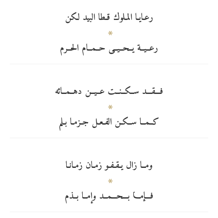
رعـايـا المـلوك قـطا البيد لكن
رعــيــة يــحــيــى حــمــام الحــرم
فـــقـــد ســكــنــت عــيــن دهــمــائه
كــمــا ســكـن الفـعـل جـزمـا بـلم
ومــا زال يـقـفـو زمـان زمـانـا
فـــإمـــا بـــحـــمــد وإمــا بــذم