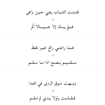
ظـنـنـت الشـبـاب يـفـي حـيـن وافـى
فــــلم يــــك إلا خــــيــــالا ألم
فــمـا راعـنـي رائع غـيـر لحـظ
ســـقـــيــم يــصــح اذا مــا ســقــم
ونـبـهـت سـوق الردى فـي العـدا
فــقــامــت ولولا يــدي لم تــقــم