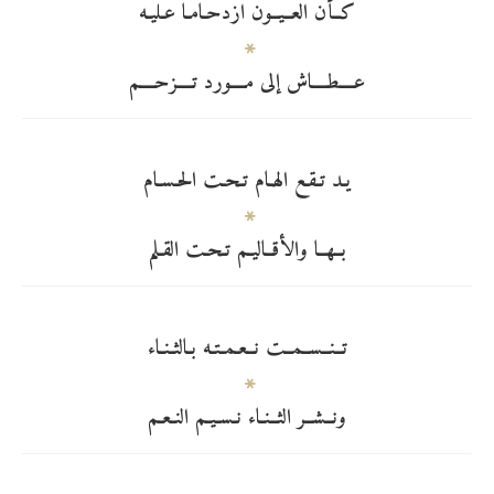
كــأن العــيــون ازدحـامـا عـليـه
عــــطــــاش إلى مــــورد تــــزحــــم
يـد تـقـع الهـام تـحـت الحـسـام
بــهــا والأقــاليـم تـحـت القـلم
تــنــســمــت نــعـمـتـه بـالثـنـاء
ونــشــر الثــنـاء نـسـيـم النـعـم