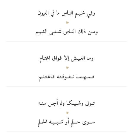
وفـي شـيـم النـاس ما في العيون
ومــن ذلك النــاس شــتــى الشـيـم
ومـا العـيـش إلا فـواق اغتنام
فــمــهــمــا تــفــوقـتـه فـاغـتـنـم
تــولى وشــيــكـا ولم أجـن مـنـه
ســـوى حـــلم أو شــبــيــه الحــلم