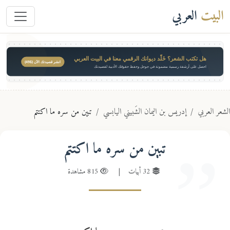
البيت
العربي
هل تكتب الشعر؟ خَلّد ديوانك الرقمي معنا في البيت العربي
انشر قصيدتك الآن ($49)
احصل على أرشفة رسمية مضمونة في جوجل وحفظ حقوقك الأدبية لقصيدتك
عر العربي
إدريس بن اليمان الشَبيني اليابسي
تبين من سره ما اكتتم
تبين من سره ما اكتتم
32 أبيات
|
815 مشاهدة