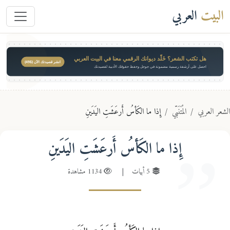
البيت
العربي
هل تكتب الشعر؟ خَلّد ديوانك الرقمي معنا في البيت العربي
انشر قصيدتك الآن ($49)
احصل على أرشفة رسمية مضمونة في جوجل وحفظ حقوقك الأدبية لقصيدتك
عر العربي
المُتَنَبّي
إِذا ما الكَأسُ أَرعَشَتِ اليَدَينِ
إِذا ما الكَأسُ أَرعَشَتِ اليَدَينِ
5 أبيات
|
1134 مشاهدة