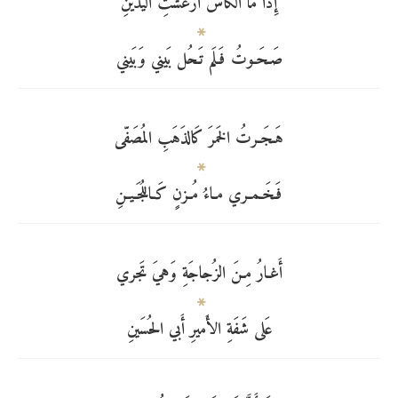
إِذا ما الكَأسُ أَرعَشَتِ اليَدَينِ
صَـحَـوتُ فَـلَم تَـحُل بَيني وَبَيني
هَـجَـرتُ الخَمرَ كَالذَهَبِ المُصَفّى
فَـخَـمـري مـاءُ مُـزنٍ كَـاللُجَـيـنِ
أَغـارُ مِـنَ الزُجاجَةِ وَهيَ تَجري
عَلى شَفَةِ الأَميرِ أَبي الحُسَينِ