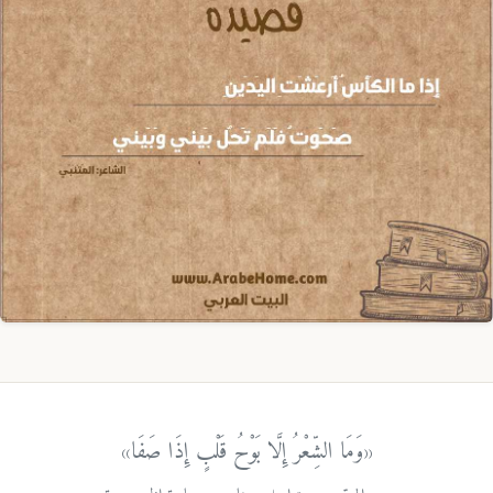
«وَمَا الشِّعْرُ إِلَّا بَوْحُ قَلْبٍ إِذَا صَفَا»