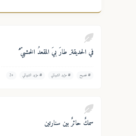
في الحديقة ِ طارَ بيَ المقعدُ الخشبيّ ُ
فصيح
مؤيد الشيباني
مؤيد الشيباني
+2
سمكٌ حائرٌ بين سنارتين