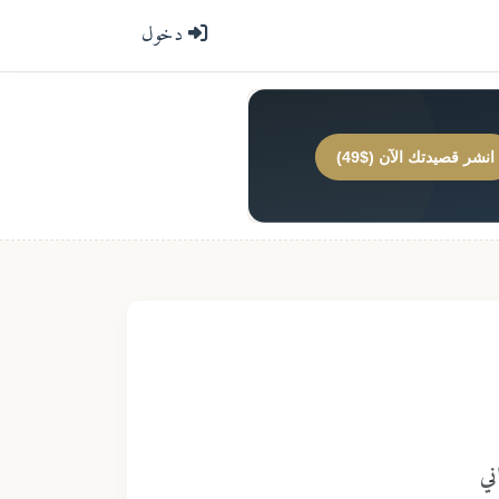
دخول
انشر قصيدتك الآن ($49)
ني