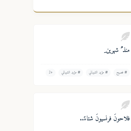
منذ ُ شهرين ِ
فصيح
مؤيد الشيباني
مؤيد الشيباني
+2
فلاحونَ فرنسيونَ شتاءً..