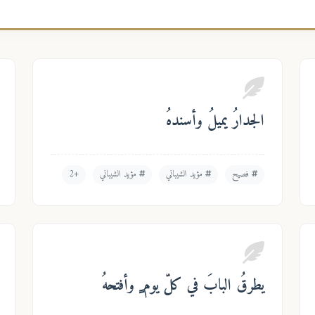
الجدارُ يميلُ وأسندهُ
فصيح
مؤيد الشيباني
مؤيد الشيباني
+2
يطرقُ البابَ في كلّ يوم ٍ وأفتحهُ