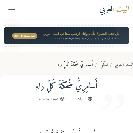
البيت
العربي
هل تكتب الشعر؟ خَلّد ديوانك الرقمي معنا في البيت العربي
انشر قصيدتك الآن ($49)
احصل على أرشفة رسمية مضمونة في جوجل وحفظ حقوقك الأدبية لقصيدتك
عر العربي
المُتَنَبّي
أَسامِرِيُّ ضُحكَةَ كُلِّ راءِ
أَسامِرِيُّ ضُحكَةَ كُلِّ راءِ
3 أبيات
|
1446 مشاهدة