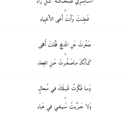
أَســامِــرِيُّ ضُــحــكَــةَ كُــلِّ راءِ
فَـطِـنتَ وَأَنتَ أَغبى الأَغبِياءِ
صَغُرتَ عَنِ المَديحِ فَقُلتَ أُهجى
كَـأَنَّكـَ مـاصَـغُـرتَ عَـنِ الهِجاءِ
وَمـا فَـكَّرتُ قَـبـلَكَ فـي مُـحالٍ
وَلا جَـرَّبـتُ سَـيـفـي فـي هَباءِ