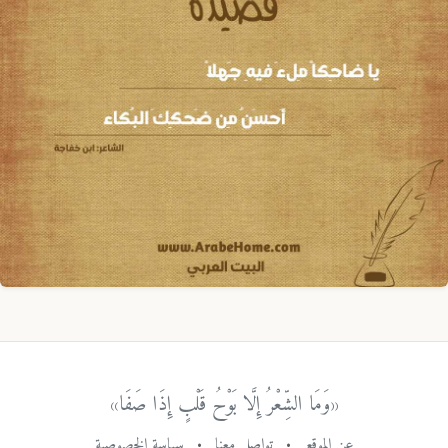
«وَمَا الشِّعْرُ إِلَّا بَوْحُ قَلْبٍ إِذَا صَفَا»
عن الموقع
•
تواصل معنا
•
سياسة الخصوصية