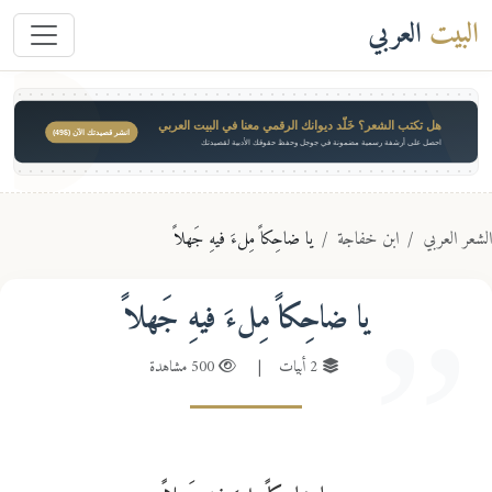
البيت
العربي
هل تكتب الشعر؟ خَلّد ديوانك الرقمي معنا في البيت العربي
انشر قصيدتك الآن ($49)
احصل على أرشفة رسمية مضمونة في جوجل وحفظ حقوقك الأدبية لقصيدتك
عر العربي
ابن خفاجة
يا ضاحِكاً مِلءَ فيهِ جَهلاً
يا ضاحِكاً مِلءَ فيهِ جَهلاً
2 أبيات
|
500 مشاهدة