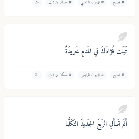
فصيح
الديوان الرئيسي
حَسّان بن ثابِت
+2
بَلَت فُؤادَكَ في المَنامِ خَريدَةٌ
فصيح
الديوان الرئيسي
حَسّان بن ثابِت
+2
لَم تَسأَلِ الرَبعَ الجَديدَ التَكَلُّما