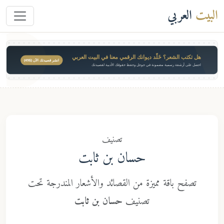
ت
العربي
هل تكتب الشعر؟ خَلّد ديوانك الرقمي معنا في البيت العربي
انشر قصيدتك الآن ($49)
احصل على أرشفة رسمية مضمونة في جوجل وحفظ حقوقك الأدبية لقصيدتك
تصنيف
حسان بن ثابت
تصفح باقة مميزة من القصائد والأشعار المندرجة تحت
تصنيف
حسان بن ثابت