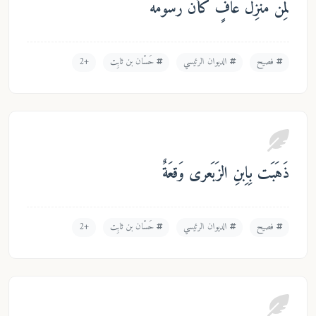
مَن مَنزِلٌ عافٍ كَأَنَّ رُسومَهُ
فصيح
الديوان الرئيسي
حَسّان بن ثابِت
+2
هَبَت بِاِبنِ الزَبَعرى وَقعَةٌ
فصيح
الديوان الرئيسي
حَسّان بن ثابِت
+2