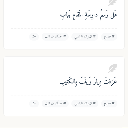
ل رَسمُ دارِسَةِ المَقامِ يَبابِ
فصيح
الديوان الرئيسي
حَسّان بن ثابِت
+2
َرَفتَ دِيارَ زَينَبَ بِالكَثيبِ
فصيح
الديوان الرئيسي
حَسّان بن ثابِت
+2