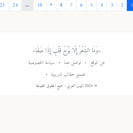
›
25
24
...
10
9
8
7
6
5
4
3
«وَمَا الشِّعْرُ إِلَّا بَوْحُ قَلْبٍ إِذَا صَفَا»
عن الموقع
•
تواصل معنا
•
سياسة الخصوصية
تصميم حقائب تدريبية
•
© 2026 البيت العربي - جميع الحقوق محفوظة