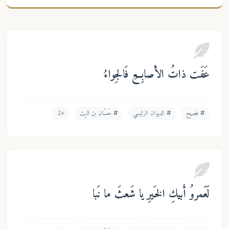
َفَت ذاتُ الأَصابِعِ فَالجِواءُ
فصيح
الديوان الرئيسي
حَسّان بن ثابِت
+2
عَمروُ أَبيكِ الخَيرِ يا شَعثَ ما نَبا