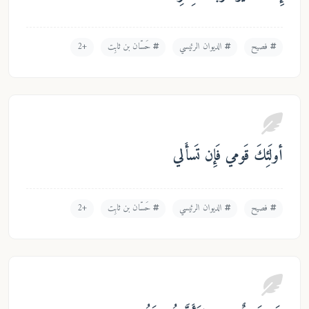
فصيح
الديوان الرئيسي
حَسّان بن ثابِت
+2
لَئِكَ قَومي فَإِن تَسأَلي
فصيح
الديوان الرئيسي
حَسّان بن ثابِت
+2