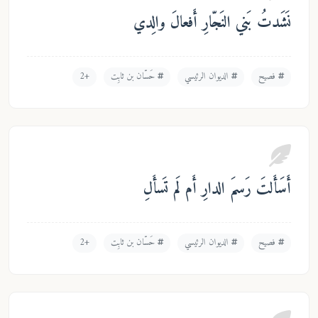
َشَدتُ بَني النَجّارِ أَفعالَ والِدي
فصيح
الديوان الرئيسي
حَسّان بن ثابِت
+2
سَأَلتَ رَسمَ الدارِ أَم لَم تَسأَلِ
فصيح
الديوان الرئيسي
حَسّان بن ثابِت
+2