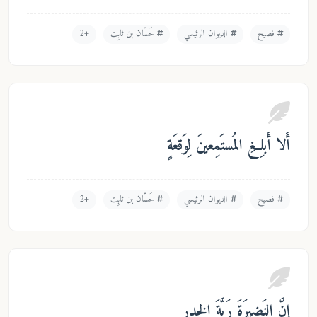
فصيح
الديوان الرئيسي
حَسّان بن ثابِت
+2
لا أَبلِغِ المُستَمِعينَ لِوَقعَةٍ
فصيح
الديوان الرئيسي
حَسّان بن ثابِت
+2
نَّ النَضيرَةَ رَبَّةَ الخِدرِ