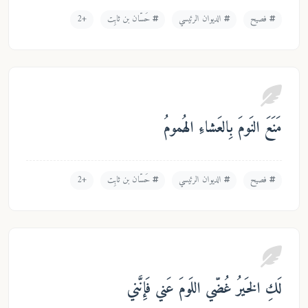
فصيح
الديوان الرئيسي
حَسّان بن ثابِت
+2
نَعَ النَومَ بِالعَشاءِ الهُمومُ
فصيح
الديوان الرئيسي
حَسّان بن ثابِت
+2
كِ الخَيرُ غُضّي اللَومَ عَني فَإِنَّني