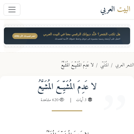
البيت
العربي
هل تكتب الشعر؟ خَلّد ديوانك الرقمي معنا في البيت العربي
انشر قصيدتك الآن ($49)
احصل على أرشفة رسمية مضمونة في جوجل وحفظ حقوقك الأدبية لقصيدتك
عر العربي
المُتَنَبّي
لا عَدِمَ المُشَيِّعَ المُشَيَّعُ
لا عَدِمَ المُشَيِّعَ المُشَيَّعُ
3 أبيات
|
620 مشاهدة