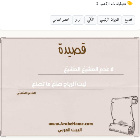
تصنيفات القصيدة
فصيح
الديوان الرئيسي
المُتَنَبّي
الرجز
العصر العباسي