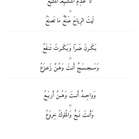
لا عَـدِمَ المُـشَـيِّعـَ المُشَيَّعُ
لَيتَ الرِياحَ صَنَّعٌ ما تَصنَعُ
بَـكَـرنَ ضَـرّا وَبَـكَـرتَ تَـنفَعُ
وَسَــجــسَـجٌ أَنـتَ وَهُـنَّ زَعـزَعُ
وَواحِــدٌ أَنــتَ وَهُــنَّ أَربَــعُ
وَأَنـتَ نَـبعٌ وَالمُلوكُ خِروَعُ