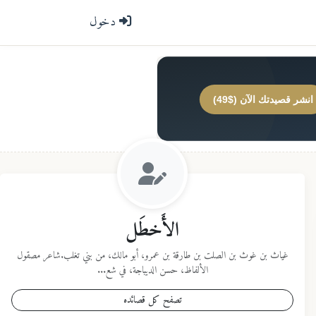
دخول
انشر قصيدتك الآن ($49)
الأَخطَل
غياث بن غوث بن الصلت بن طارقة بن عمرو، أبو مالك، من بني تغلب.شاعر مصقول
الألفاظ، حسن الديباجة، في شع...
تصفح كل قصائده