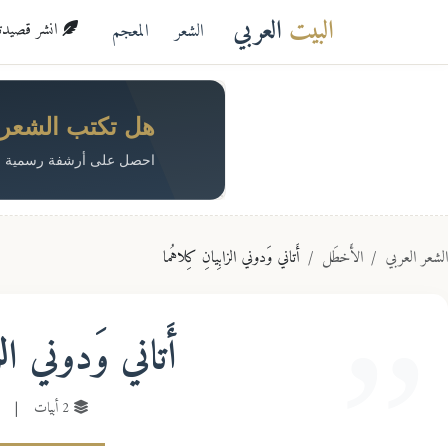
البيت
العربي
الشعر
المعجم
انشر قصيدتك 
هل تكتب الشعر؟ 
احصل على أرشفة رسمية م
الشعر العربي
الأَخطَل
أَتاني وَدوني الزابِيانِ كِلاهُما
أَتاني وَدوني الز
2 أبيات
|