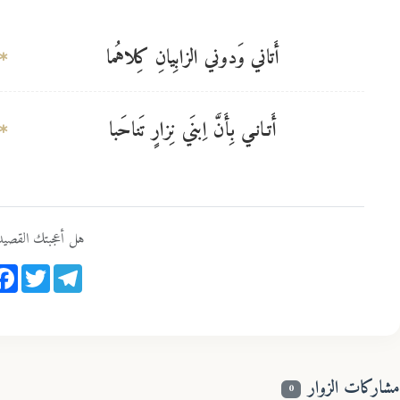
أَتاني وَدوني الزابِيانِ كِلاهُما
أَتـانـي بِأَنَّ اِبنَي نِزارٍ تَناحَبا
هل أعجبتك القصيد
ook
Twitter
Telegram
مشاركات الزوار
0