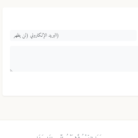
«وَمَا الشِّعْرُ إِلَّا بَوْحُ قَلْبٍ إِذَا صَفَا»