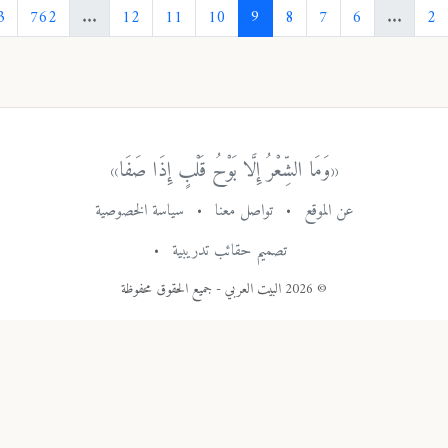
›
763
762
...
12
11
10
9
8
7
6
«وَمَا الشِّعْرُ إِلَّا بَوْحُ قَلْبٍ إِذَا صَفَا»
عن الموقع
•
تواصل معنا
•
سياسة الخصوصية
تصميم حقائب تدريبية
•
© 2026 البيت العربي - جميع الحقوق محفوظة