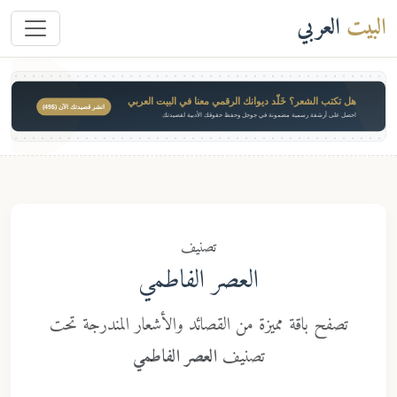
لعربي
تب الشعر؟ خَلّد ديوانك الرقمي معنا في البيت العربي
انشر قصيدتك الآن ($49)
لى أرشفة رسمية مضمونة في جوجل وحفظ حقوقك الأدبية لقصيدتك
تصنيف
العصر الفاطمي
فح باقة مميزة من القصائد والأشعار المندرجة تحت
تصنيف
العصر الفاطمي